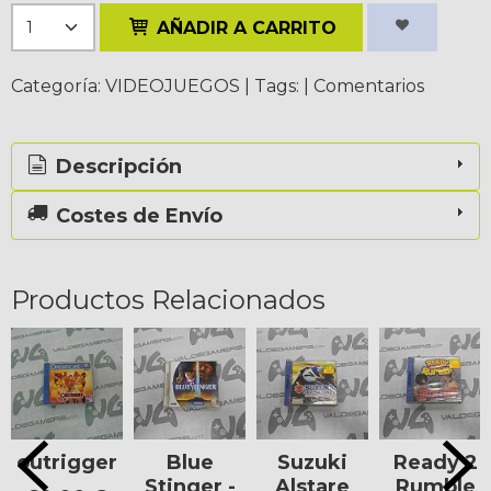
AÑADIR A CARRITO
Categoría:
VIDEOJUEGOS
|
Tags:
|
Comentarios
Descripción
Costes de Envío
Productos Relacionados
outrigger
Blue
Suzuki
Ready 2
Stinger -
Alstare
Rumble