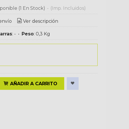
ponible
(1 En Stock)
-
(Imp. Incluidos)
envío
Ver descripción
arras
:
-
•
Peso
:
0,3 Kg
AÑADIR A CARRITO