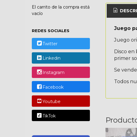
El carrito de la compra está
DESCRI
vacío
Juego p
REDES SOCIALES
Juego ori
Twitter
Disco en 
primer so
Linkedin
Se vende 
Instagram
Todos nue
Facebook
Youtube
TikTok
Product