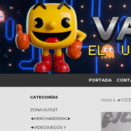
PORTADA
CONT
CATEGORÍAS
Inicio
»
◄VIDE
ZONA OUTLET
◄MERCHANDISING►
◄VIDEOJUEGOS Y