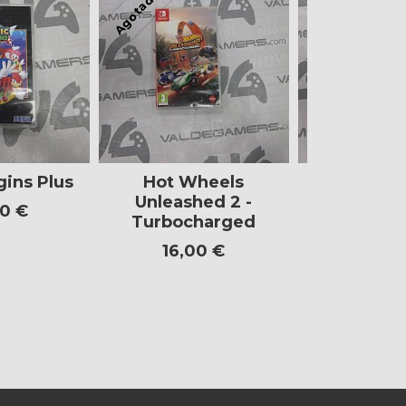
Agotado
gins Plus
Hot Wheels
Jungla de 
Unleashed 2 -
Trilog
0 €
Turbocharged
59,0
16,00 €