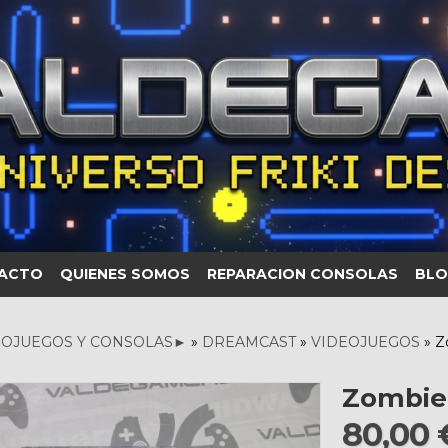
ACTO
QUIENES SOMOS
REPARACION CONSOLAS
BLO
OJUEGOS Y CONSOLAS►
»
DREAMCAST
»
VIDEOJUEGOS
»
Z
Zombie
80,00