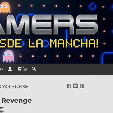
G
0
ombie Revenge
 Revenge
 €