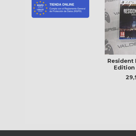
Resident 
Edition
29,