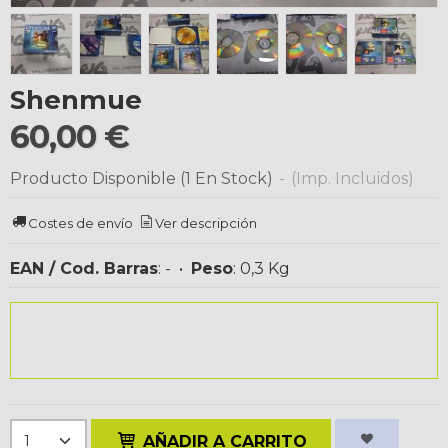
Shenmue
60,00 €
Producto Disponible
(1 En Stock)
-
(Imp. Incluidos)
Costes de envío
Ver descripción
EAN / Cod. Barras
:
-
•
Peso
:
0,3 Kg
AÑADIR A CARRITO