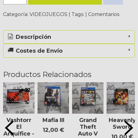
Categoría:
VIDEOJUEGOS
|
Tags:
|
Comentarios
Descripción
Costes de Envío
Productos Relacionados
Agotado
Agotado
-22
%
Vashtorr
Mafia III
Grand
Heavenly
El
Theft
Sword
12,00 €
Arquifice -
Auto V
10,00 €