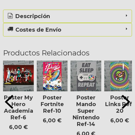
Descripción
Costes de Envío
Productos Relacionados
Poster My
Poster
Poster
Poster
Hero
Fortnite
Mando
Links Ref-
Academia
Ref-10
Super
20
Ref-6
Nintendo
6,00 €
6,00 €
Ref-14
6,00 €
6,00 €