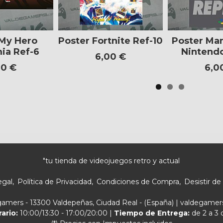
 My Hero
Poster Fortnite Ref-10
Poster Ma
ia Ref-6
Nintendo
6,00 €
00 €
6,0
"tu tienda de videojuegos retro y actual
egal
Política de Privacidad
Condiciones de Compra
Desistir de
egamers - 13300 Valdepeñas, Ciudad Real - (España) | valdegam
rario:
10:00/13:30 - 17:00/20:00 |
Tiempo de Entrega:
de 2 a 3 