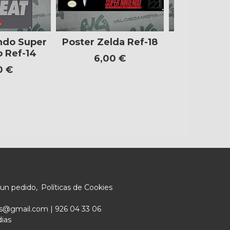
ndo Super
Poster Zelda Ref-18
Poster Dra
 Ref-14
Ref-
6,00 €
0 €
6,00
 un pedido
Políticas de Cookies
ers@gmail.com |
926 04 33 06
dias