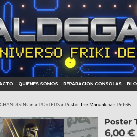
ACTO
QUIENES SOMOS
REPARACION CONSOLAS
BLO
CHANDISING►
»
POSTERS
»
Poster The Mandalorian Ref-36
Poster 
6,00 