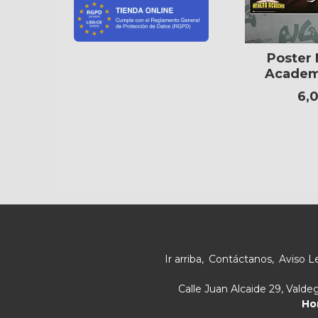
Poster
Academ
6,
Ir arriba
Contáctanos
Aviso L
Calle Juan Alcaide 29, Vald
Ho