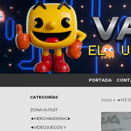
PORTADA
CONT
CATEGORÍAS
Inicio
»
◄MER
ZONA OUTLET
◄MERCHANDISING►
◄VIDEOJUEGOS Y