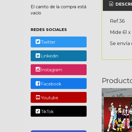
DESCRI
El carrito de la compra está
vacío
Ref.36
REDES SOCIALES
Mide 61 x
Twitter
Se envía 
Linkedin
Instagram
Product
Facebook
Youtube
TikTok