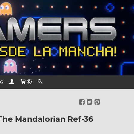
G
0
The Mandalorian Ref-36
€