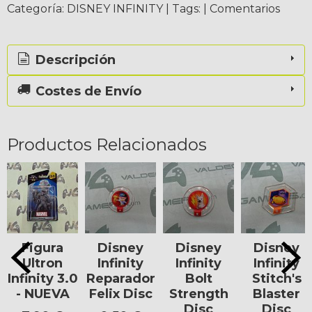
Categoría:
DISNEY INFINITY
|
Tags:
|
Comentarios
Descripción
Costes de Envío
Productos Relacionados
Figura
Disney
Disney
Disney
Ultron
Infinity
Infinity
Infinity
Infinity 3.0
Reparador
Bolt
Stitch's
- NUEVA
Felix Disc
Strength
Blaster
Disc
Disc