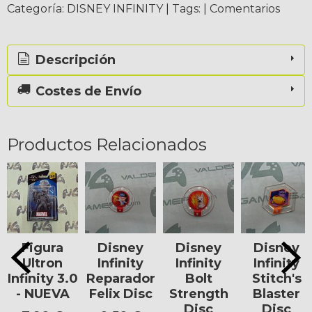
Categoría:
DISNEY INFINITY
|
Tags:
|
Comentarios
Descripción
Costes de Envío
Productos Relacionados
Figura
Disney
Disney
Disney
Ultron
Infinity
Infinity
Infinity
Infinity 3.0
Reparador
Bolt
Stitch's
- NUEVA
Felix Disc
Strength
Blaster
Disc
Disc