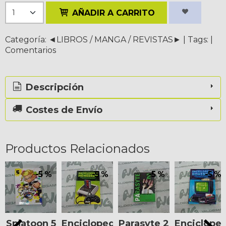
AÑADIR A CARRITO
Categoría:
◄LIBROS / MANGA / REVISTAS►
|
Tags:
|
Comentarios
Descripción
Costes de Envío
Productos Relacionados
-5 %
-5 %
-5 %
-5 %
Splatoon 5
Enciclopedia
Parasyte 2
Enciclope