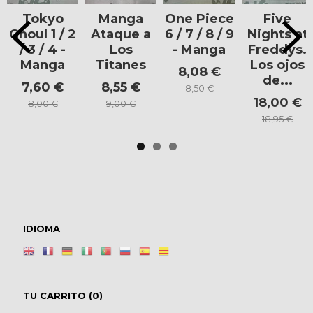
Tokyo
Manga
One Piece
Five
Ghoul 1 / 2
Ataque a
6 / 7 / 8 / 9
Nights at
/ 3 / 4 -
Los
- Manga
Freddys.
Manga
Titanes
Los ojos
8,08 €
de...
7,60 €
8,55 €
8,50 €
18,00 €
8,00 €
9,00 €
18,95 €
IDIOMA
TU CARRITO (0)