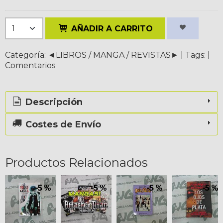
AÑADIR A CARRITO
Categoría:
◄LIBROS / MANGA / REVISTAS►
|
Tags:
|
Comentarios
Descripción
Costes de Envío
Productos Relacionados
-5 %
-5 %
-5 %
-5 %