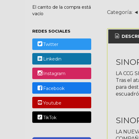
El carrito de la compra está
Categoría:
◄
vacío
REDES SOCIALES
DESCRI
Twitter
Linkedin
SINOP
LA CCG 
Instagram
Tras el a
para dest
Facebook
escuadrón
Youtube
TikTok
SINOP
LA NUEV
COMPAÑERO