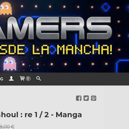
G
0
oul : re 1 / 2 - Manga
8,00 €