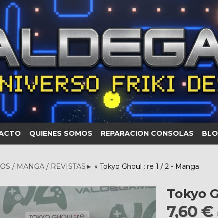
ACTO
QUIENES SOMOS
REPARACION CONSOLAS
BLO
OS / MANGA / REVISTAS►
»
Tokyo Ghoul : re 1 / 2 - Manga
Tokyo Gh
7,60 €