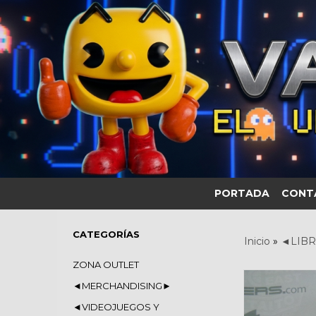
PORTADA
CONT
CATEGORÍAS
Inicio
»
◄LIBR
ZONA OUTLET
◄MERCHANDISING►
◄VIDEOJUEGOS Y