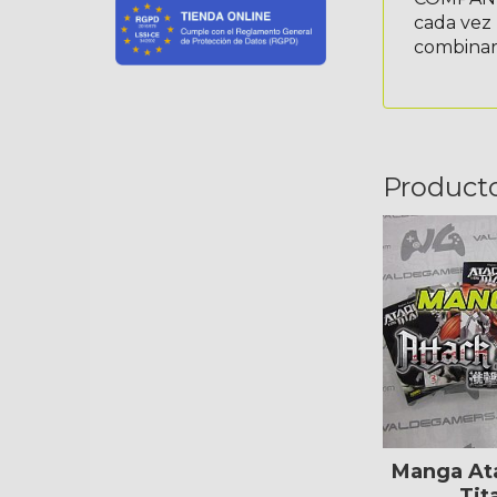
cada vez
combinar
Product
Manga At
Tit