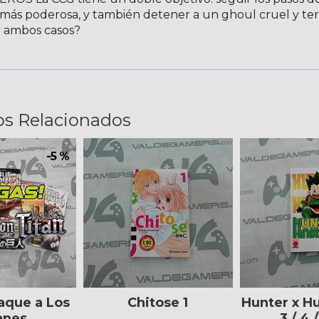
 más poderosa, y también detener a un ghoul cruel y te
 ambos casos?
os Relacionados
-5 %
aque a Los
Chitose 1
Hunter x Hun
anes
3 / 4 /