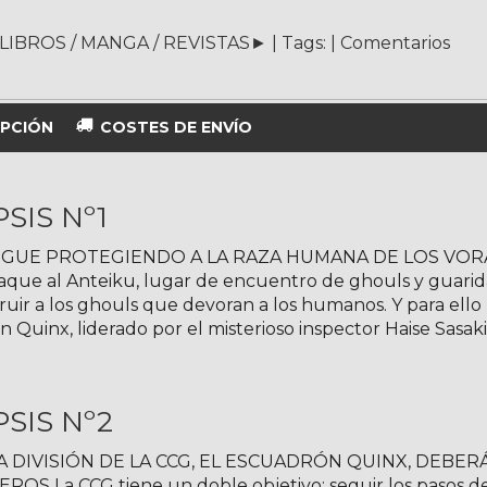
LIBROS / MANGA / REVISTAS►
|
Tags:
|
Comentarios
PCIÓN
COSTES DE ENVÍO
SIS Nº1
SIGUE PROTEGIENDO A LA RAZA HUMANA DE LOS VOR
taque al Anteiku, lugar de encuentro de ghouls y guarid
ruir a los ghouls que devoran a los humanos. Y para ello 
 Quinx, liderado por el misterioso inspector Haise Sasaki.
SIS Nº2
A DIVISIÓN DE LA CCG, EL ESCUADRÓN QUINX, DEBE
S La CCG tiene un doble objetivo: seguir los pasos de 