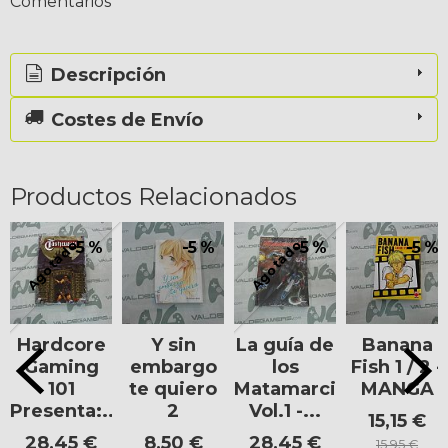
Comentarios
Descripción
Costes de Envío
Productos Relacionados
Agotado
Agotado
-5 %
-5 %
-5 %
-5 %
Hardcore
Y sin
La guía de
Banana
Gaming
embargo
los
Fish 1 / 2 -
101
te quiero
Matamarcianos
MANGA
Presenta:...
2
Vol.1 -...
15,15 €
28,45 €
8,50 €
28,45 €
15,95 €