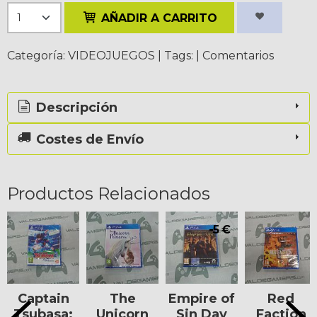
AÑADIR A CARRITO
Categoría:
VIDEOJUEGOS
|
Tags:
|
Comentarios
Descripción
Costes de Envío
Productos Relacionados
-5 €
Captain
The
Empire of
Red
Tsubasa:
Unicorn
Sin Day
Faction