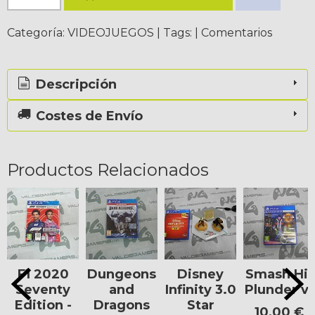
Categoría:
VIDEOJUEGOS
|
Tags:
|
Comentarios
Descripción
Costes de Envío
Productos Relacionados
F1 2020
Dungeons
Disney
Smash Hit
Seventy
and
Infinity 3.0
Plunder vr
Edition -
Dragons
Star
10,00 €