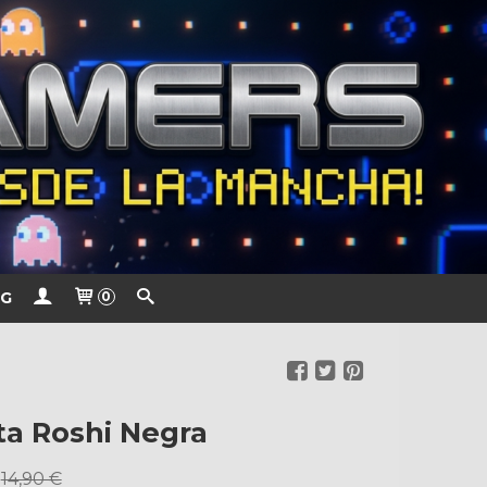
G
0
a Roshi Negra
14,90 €