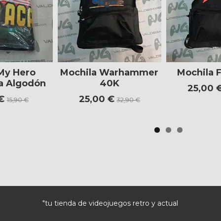
 My Hero
Mochila Warhammer
Mochila F
a Algodón
40K
25,00 
 €
25,00 €
15,90 €
32,90 €
"tu tienda de videojuegos retro y actual