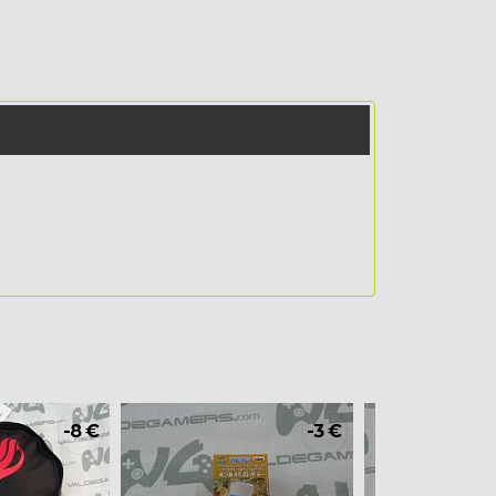
-8 €
-3 €