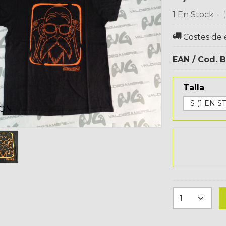
1 En Stock
-
Costes de 
EAN / Cod. B
Talla
ION