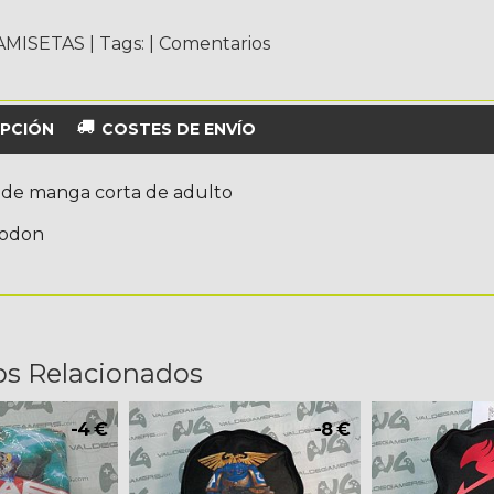
AMISETAS
|
Tags:
|
Comentarios
PCIÓN
COSTES DE ENVÍO
 de manga corta de adulto
godon
os Relacionados
-4 €
-8 €