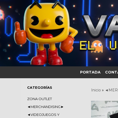
PORTADA
CONT
CATEGORÍAS
Inicio
»
◄MER
ZONA OUTLET
◄MERCHANDISING►
◄VIDEOJUEGOS Y