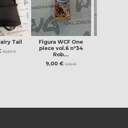
airy Tail
Figura WCF One
Funko Pop
piece vol.6 nº34
Ghoul:Re: 
€
32,90 €
Rob...
9,90 €
9,00 €
11,90 €