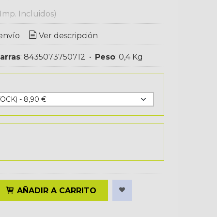
(Imp. Incluidos)
envío
Ver descripción
arras
:
8435073750712
•
Peso
:
0,4 Kg
AÑADIR A CARRITO