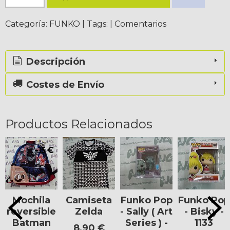
Categoría:
FUNKO
|
Tags:
|
Comentarios
Descripción
Costes de Envío
Productos Relacionados
-15 €
-6 €
Mochila
Camiseta
Funko Pop
Funko Pop
reversible
Zelda
- Sally ( Art
- Bisky -
Batman
Series ) -
1133
8,90 €