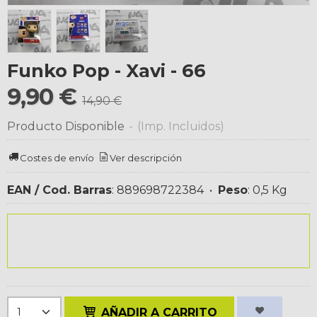
Funko Pop - Xavi - 66
9,90 €
14,90 €
Producto Disponible
-
(Imp. Incluidos)
Costes de envío
Ver descripción
EAN / Cod. Barras
:
889698722384
•
Peso
:
0,5 Kg
AÑADIR A CARRITO