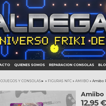
ACTO
QUIENES SOMOS
REPARACION CONSOLAS
BLO
OJUEGOS Y CONSOLAS►
»
FIGURAS NFC
»
AMIIBO
»
Amiibo 
Amiibo 
12,95 