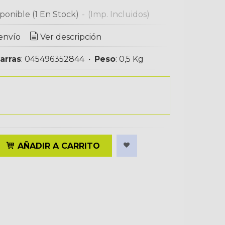
ponible
(1 En Stock)
-
(Imp. Incluidos)
envío
Ver descripción
arras
:
045496352844
•
Peso
:
0,5 Kg
AÑADIR A CARRITO