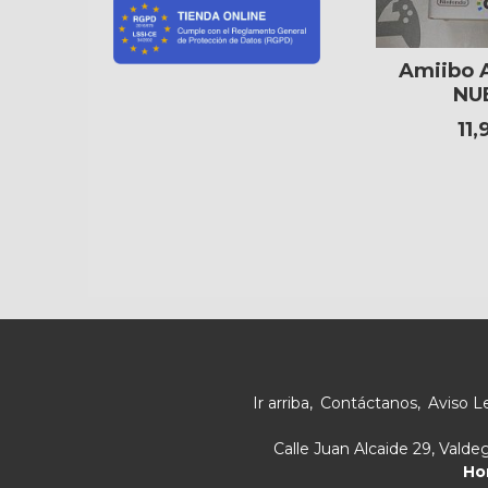
Amiibo A
NU
11,
Ir arriba
Contáctanos
Aviso L
Calle Juan Alcaide 29, Vald
Ho