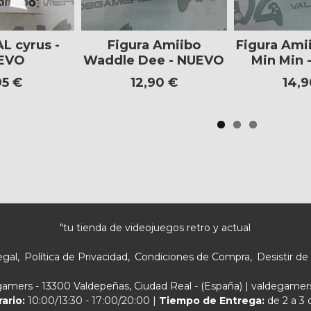
L cyrus -
Figura Amiibo
Figura Ami
EVO
Waddle Dee - NUEVO
Min Min 
95 €
12,90 €
14,9
"tu tienda de videojuegos retro y actual
egal
Política de Privacidad
Condiciones de Compra
Desistir de
egamers - 13300 Valdepeñas, Ciudad Real - (España) | valdegam
rario:
10:00/13:30 - 17:00/20:00 |
Tiempo de Entrega:
de 2 a 3 