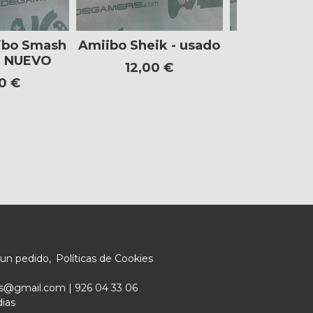
ibo Smash
Amiibo Sheik - usado
Figura 
- NUEVO
Splatoon
12,00 €
0 €
12,9
 un pedido
Políticas de Cookies
ers@gmail.com |
926 04 33 06
dias