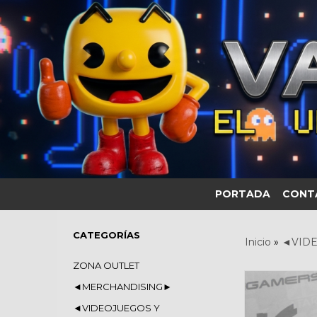
PORTADA
CONT
CATEGORÍAS
Inicio
»
◄VIDE
ZONA OUTLET
◄MERCHANDISING►
◄VIDEOJUEGOS Y