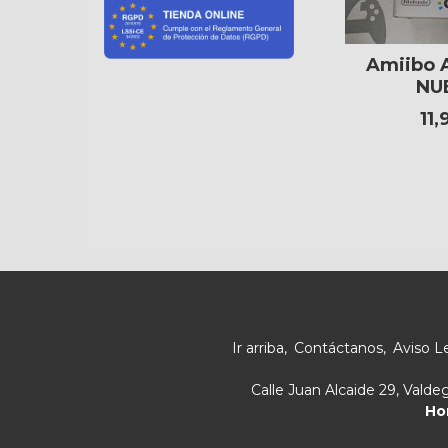
Amiibo A
NU
11,
Ir arriba
Contáctanos
Aviso L
Calle Juan Alcaide 29, Vald
Ho