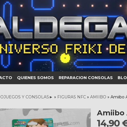
ACTO
QUIENES SOMOS
REPARACION CONSOLAS
BLO
OJUEGOS Y CONSOLAS►
»
FIGURAS NFC
»
AMIIBO
»
Amiibo 
Amiibo
14,90 