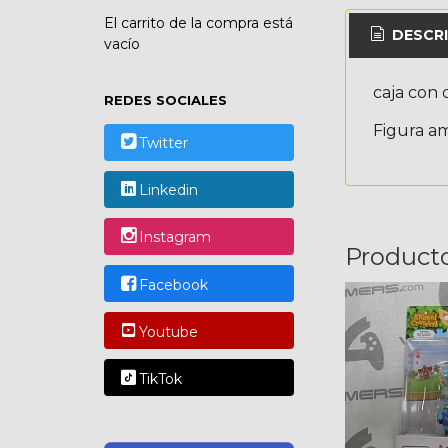
El carrito de la compra está
DESCRI
vacío
caja con 
REDES SOCIALES
Figura am
Twitter
Linkedin
Instagram
Product
Facebook
Youtube
TikTok