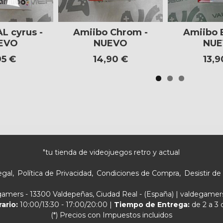
L cyrus -
Amiibo Chrom -
Amiibo B
EVO
NUEVO
NU
95 €
14,90 €
13,9
"tu tienda de videojuegos retro y actual
egal
Política de Privacidad
Condiciones de Compra
Desistir de
egamers - 13300 Valdepeñas, Ciudad Real - (España) | valdegam
rario:
10:00/13:30 - 17:00/20:00 |
Tiempo de Entrega:
de 2 a 3 
(*) Precios con Impuestos incluidos