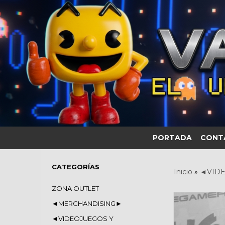
PORTADA
CONT
CATEGORÍAS
Inicio
»
◄VIDE
ZONA OUTLET
◄MERCHANDISING►
◄VIDEOJUEGOS Y