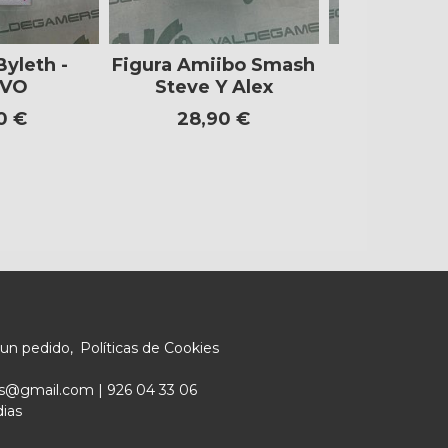
yleth -
Figura Amiibo Smash
Figura 
EVO
Steve Y Alex
Splatoo
0 €
28,90 €
12,9
 un pedido
Políticas de Cookies
ers@gmail.com |
926 04 33 06
dias