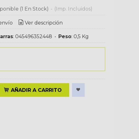
ponible
(1 En Stock)
-
(Imp. Incluidos)
envío
Ver descripción
arras
:
045496352448
•
Peso
:
0,5 Kg
AÑADIR A CARRITO