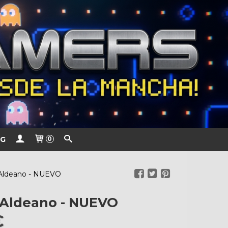
G
0
Aldeano - NUEVO
 Aldeano - NUEVO
€