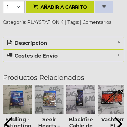
AÑADIR A CARRITO
Categoría:
PLAYSTATION 4
|
Tags:
|
Comentarios
Descripción
Costes de Envío
Productos Relacionados
Agotado
-22
%
Endling -
Seek
Blackfire
Vashtorr
Extinction
Hearts –
Cable de
El