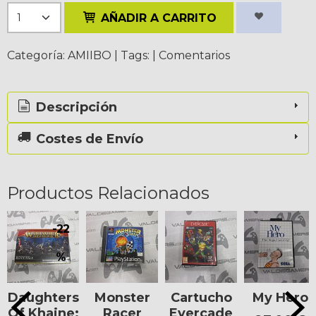
AÑADIR A CARRITO
Categoría:
AMIIBO
|
Tags:
|
Comentarios
Descripción
Costes de Envío
Productos Relacionados
-22
%
Daughters
Monster
Cartucho
My Hero
Of Khaine:
Racer
Evercade