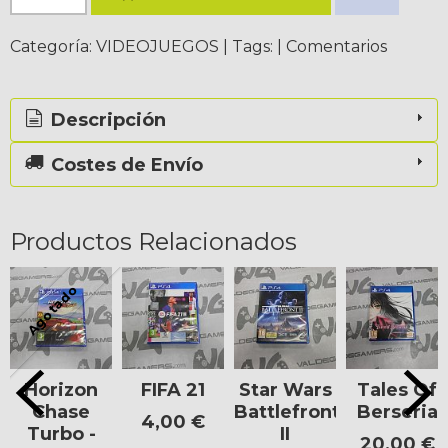
Categoría:
VIDEOJUEGOS
|
Tags:
|
Comentarios
Descripción
Costes de Envío
Productos Relacionados
Agotado
Horizon
FIFA 21
Star Wars
Tales Of
Chase
Battlefront
Berseria
4,00 €
Turbo -
II
20,00 €