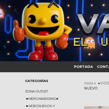
PORTADA
CONT
CATEGORÍAS
Inicio
»
◄VIDE
NUEVO
ZONA OUTLET
◄MERCHANDISING►
◄VIDEOJUEGOS Y