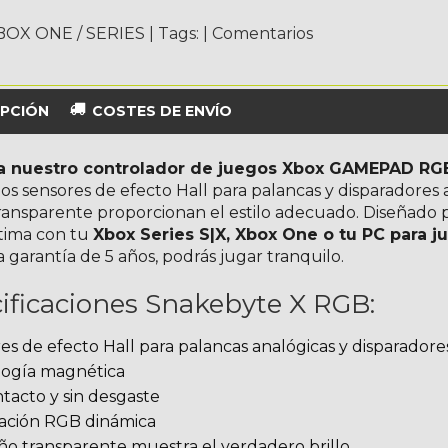
BOX ONE / SERIES
|
Tags:
|
Comentarios
PCIÓN
COSTES DE ENVÍO
a nuestro controlador de juegos Xbox GAMEPAD RG
 los sensores de efecto Hall para palancas y disparadores
ransparente proporcionan el estilo adecuado. Diseñado 
tima con tu
Xbox Series S|X, Xbox One o tu PC para j
 garantía de 5 años, podrás jugar tranquilo.
ificaciones Snakebyte X RGB:
es de efecto Hall para palancas analógicas y disparadores
ogía magnética
ntacto y sin desgaste
ación RGB dinámica
eño transparente muestra el verdadero brillo.