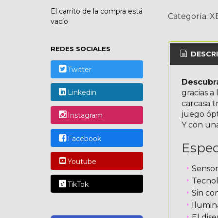
El carrito de la compra está
Categoría:
X
vacío
REDES SOCIALES
DESCRI
Twitter
Descubr
gracias a
Linkedin
carcasa t
juego óp
Instagram
Y con una
Facebook
Espec
Youtube
Sensor
Tecnol
TikTok
Sin co
Ilumin
El dis