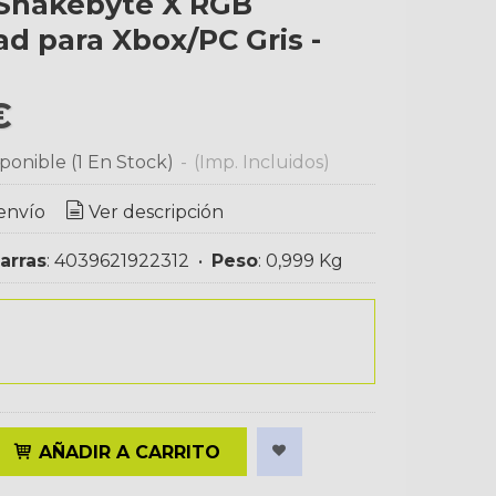
Snakebyte X RGB
 para Xbox/PC Gris -
€
ponible
(1 En Stock)
-
(Imp. Incluidos)
envío
Ver descripción
arras
:
4039621922312
•
Peso
:
0,999 Kg
AÑADIR A CARRITO