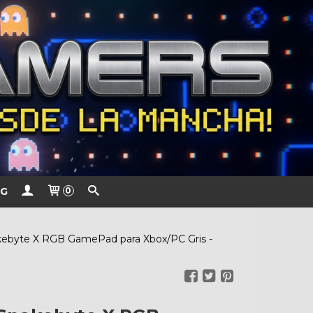
G
0
ebyte X RGB GamePad para Xbox/PC Gris -