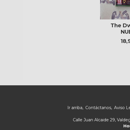
The Dw
NU
18,
Ir arriba
Contáctanos
Aviso L
Calle Juan Alcaide 29, Vald
Ho