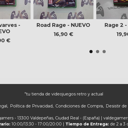
arves -
Road Rage - NUEVO
Rage 2 
EVO
16,90 €
19,9
90 €
"tu tienda de videojuegos retro y actual
egal
Política de Privacidad
Condiciones de Compra
Desistir de
egamers - 13300 Valdepeñas, Ciudad Real - (España) | valdegam
rario:
10:00/13:30 - 17:00/20:00 |
Tiempo de Entrega:
de 2 a 3 