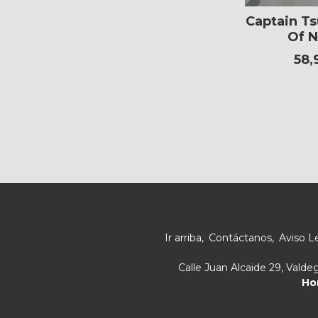
Captain Ts
Of N
58,
Ir arriba
Contáctanos
Aviso L
Calle Juan Alcaide 29, Vald
Ho