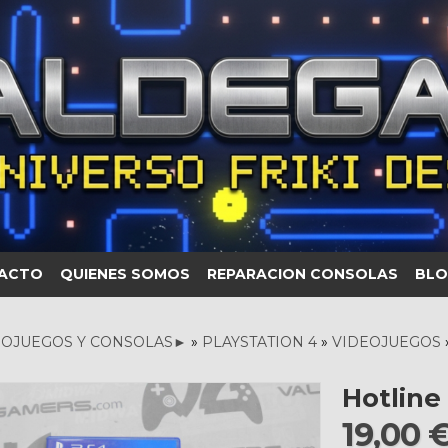
ACTO
QUIENES SOMOS
REPARACION CONSOLAS
BLO
OJUEGOS Y CONSOLAS►
»
PLAYSTATION 4
»
VIDEOJUEGOS
Hotline
19,00 