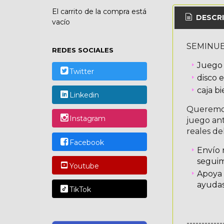
El carrito de la compra está
DESCRI
vacío
SEMINU
REDES SOCIALES
Juego 
Twitter
disco 
caja b
Linkedin
Queremos
Instagram
juego an
reales de
Facebook
Envío 
seguim
Youtube
Apoya 
ayudas
TikTok
------------