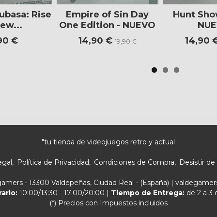
ubasa: Rise
Empire of Sin Day
Hunt Sho
ew...
One Edition - NUEVO
NU
90 €
14,90 €
14,90 
19,90 €
"tu tienda de videojuegos retro y actual
egal
Política de Privacidad
Condiciones de Compra
Desistir de
egamers - 13300 Valdepeñas, Ciudad Real - (España) | valdegam
rario:
10:00/13:30 - 17:00/20:00 |
Tiempo de Entrega:
de 2 a 3 
(*) Precios con Impuestos incluidos