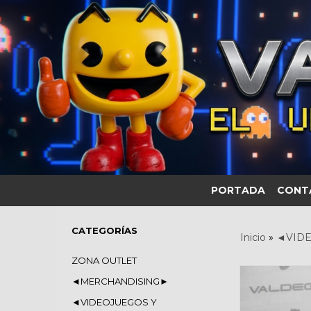
PORTADA
CONT
CATEGORÍAS
Inicio
»
◄VIDE
ZONA OUTLET
◄MERCHANDISING►
◄VIDEOJUEGOS Y