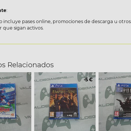
nte
:
go incluye pases online, promociones de descarga u otro
r que sigan activos.
os Relacionados
-5 €