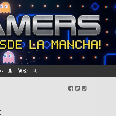
G
0
€