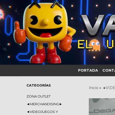
PORTADA
CONT
CATEGORÍAS
Inicio
»
◄VIDE
ZONA OUTLET
◄MERCHANDISING►
◄VIDEOJUEGOS Y