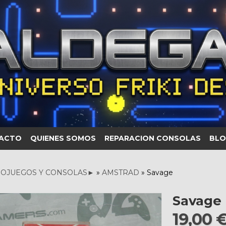
ACTO
QUIENES SOMOS
REPARACION CONSOLAS
BLO
OJUEGOS Y CONSOLAS►
»
AMSTRAD
»
Savage
Savage
19,00 