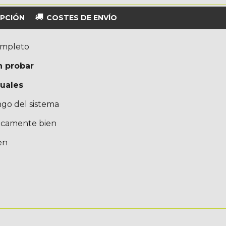
PCIÓN
COSTES DE ENVÍO
ompleto
n probar
uales
go del sistema
ticamente bien
en