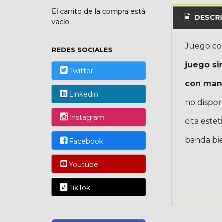
El carrito de la compra está
DESCRI
vacío
Juego c
REDES SOCIALES
juego si
Twitter
con man
Linkedin
no dispon
Instagram
cita este
banda bi
Facebook
Youtube
TikTok