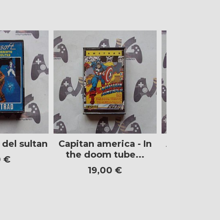
 del sultan
Capitan america - In
Almirante 
the doom tube...
0 €
1,50
19,00 €