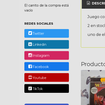
DESCRI
El carrito de la compra está
vacío
Juego c
REDES SOCIALES
2 en stoc
Twitter
uno de el
Linkedin
Instagram
Product
Facebook
Youtube
TikTok