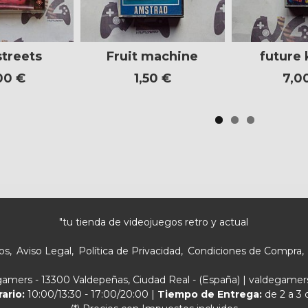
streets
Fruit machine
future 
00 €
1,50 €
7,0
"tu tienda de videojuegos retro y actual
os
Aviso Legal
Política de Privacidad
Condiciones de Compra
egamers - 13300 Valdepeñas, Ciudad Real - (España) | valdegam
rario:
10:00/13:30 - 17:00/20:00 |
Tiempo de Entrega:
de 2 a 3 