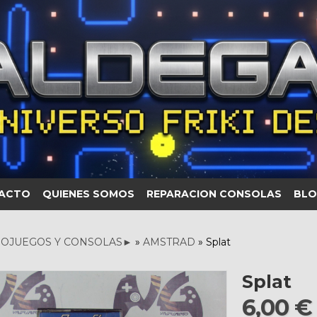
ACTO
QUIENES SOMOS
REPARACION CONSOLAS
BLO
OJUEGOS Y CONSOLAS►
»
AMSTRAD
»
Splat
Splat
6,00 