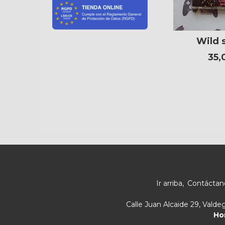
Wild 
35,
Ir arriba
Contáctan
Calle Juan Alcaide 29, Vald
Ho