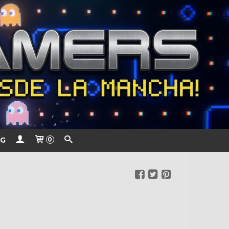
G
0
€