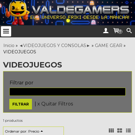
0
Inicio
»
◄VIDEOJUEGOS Y CONSOLAS►
»
GAME GEAR
»
VIDEOJUEGOS
VIDEOJUEGOS
Filtrar por
Precio
|
x Quitar Filtros
1 productos
Ordenar por:
Precio