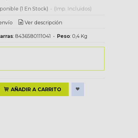
ponible
(1 En Stock)
-
(Imp. Incluidos)
envío
Ver descripción
arras
:
8436580111041
•
Peso
:
0,4 Kg
AÑADIR A CARRITO