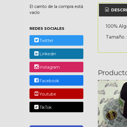
El carrito de la compra está
DESCRI
vacío
100% Al
REDES SOCIALES
Tamaño :
Twitter
Linkedin
Instagram
Product
Facebook
Youtube
TikTok