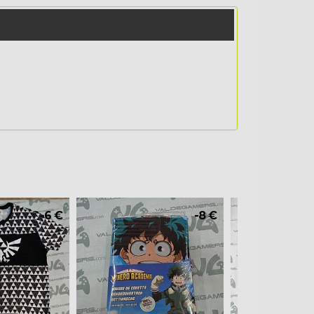
-6 €
-8 €