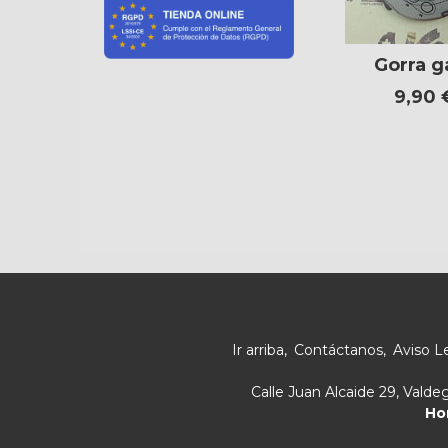
Gorra 
9,90
Ir arriba
Contáctanos
Aviso L
Calle Juan Alcaide 29, Vald
Ho