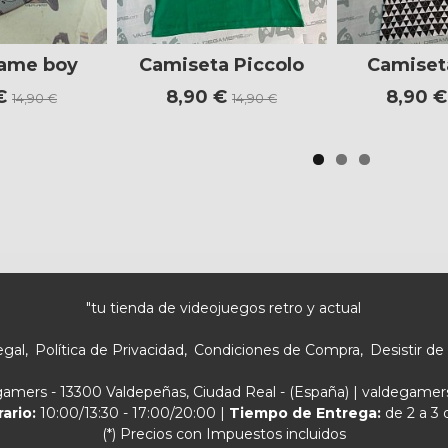
game boy
Camiseta Piccolo
Camiset
 €
8,90 €
8,90 
14,90 €
14,90 €
"tu tienda de videojuegos retro y actual
egal
Política de Privacidad
Condiciones de Compra
Desistir de
egamers - 13300 Valdepeñas, Ciudad Real - (España) | valdegam
rario:
10:00/13:30 - 17:00/20:00 |
Tiempo de Entrega:
de 2 a 3 
(*) Precios con Impuestos incluidos