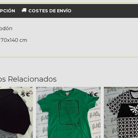
PCIÓN
COSTES DE ENVÍO
godón
 70x140 cm
os Relacionados
-5 €
-6 €