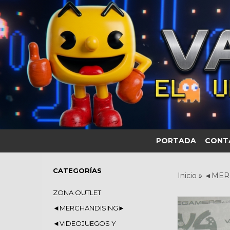
PORTADA
CONT
CATEGORÍAS
Inicio
»
◄MER
ZONA OUTLET
◄MERCHANDISING►
◄VIDEOJUEGOS Y