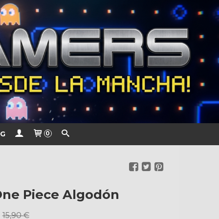
G
0
One Piece Algodón
€
15,90 €