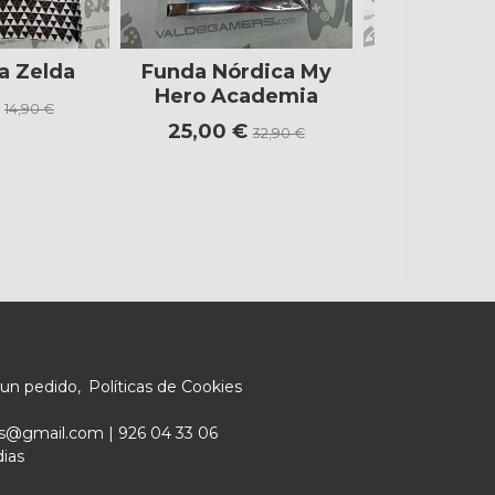
a Zelda
Funda Nórdica My
Camiseta
Hero Academia
€
8,91 €
14,90 €
25,00 €
32,90 €
 un pedido
Políticas de Cookies
ers@gmail.com |
926 04 33 06
dias