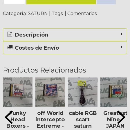
Categoría:
SATURN
|
Tags:
|
Comentarios
Descripción
Costes de Envío
Productos Relacionados
Funky
off World
cable RGB
Greatest
Head
interceptor
scart
Nine -
Boxers -
Extreme -
saturn
JAPAN