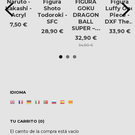
Naruto -
Figura
FIGURA
Figura
Kakashi -
Shoto
GOKU
Luffy One
Acryl
Todoroki -
DRAGON
Piece -
SFC
BALL
DXF The...
7,50 €
SUPER –...
28,90 €
33,90 €
32,90 €
34,90 €
IDIOMA
TU CARRITO (0)
El carrito de la compra está vacío