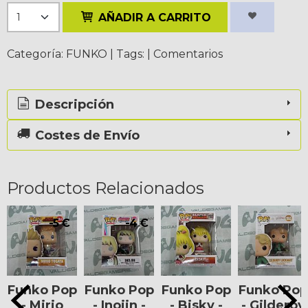
AÑADIR A CARRITO
Categoría:
FUNKO
|
Tags:
|
Comentarios
Descripción
Costes de Envío
Productos Relacionados
-5 €
-4 €
Funko Pop
Funko Pop
Funko Pop
Funko Pop
- Mirio
- Inojin -
- Bisky -
- Gilderoy