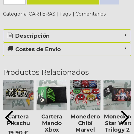
Categoría:
CARTERAS
|
Tags:
|
Comentarios
Descripción
Costes de Envío
Productos Relacionados
Cartera
Cartera
Monedero
Monedero
Pikachu
Mando
Chibi
Star Wars
Xbox
Marvel
Trilogy 2 -
19,90 €