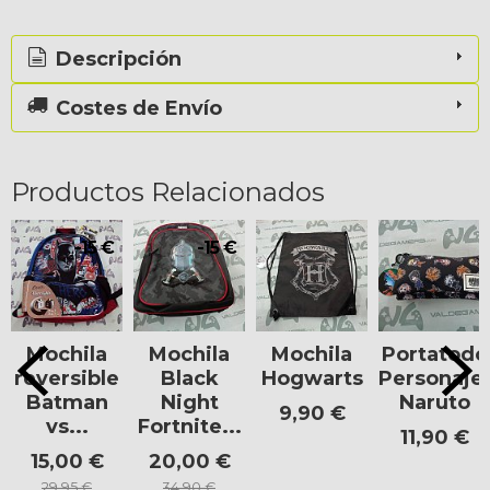
Descripción
Costes de Envío
Productos Relacionados
-15 €
-15 €
Mochila
Mochila
Mochila
Portatodo
reversible
Black
Hogwarts
Personaje
Batman
Night
Naruto
9,90 €
vs...
Fortnite...
11,90 €
15,00 €
20,00 €
29,95 €
34,90 €