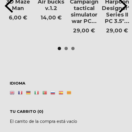
3D Maze
Air bucks
Campaign
Harpoon
Man
v.1.2
tactical
Designer's
simulator
Series II
6,00 €
14,00 €
war PC...
PC 3.5"...
29,00 €
29,00 €
IDIOMA
TU CARRITO (0)
El carrito de la compra está vacío