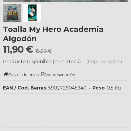
Toalla My Hero Academia
Algodón
11,90 €
15,90 €
Producto Disponible
(2 En Stock)
-
(Imp. Incluidos)
Costes de envío
Ver descripción
EAN / Cod. Barras
:
5902729045940
•
Peso
:
0,5 Kg