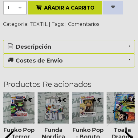
AÑADIR A CARRITO
Categoría:
TEXTIL
|
Tags:
|
Comentarios
Descripción
Costes de Envío
Productos Relacionados
Agotado
-4 €
-4 €
-4 €
-4 €
Funko Pop
Funda
Funko Pop
Toalla
- Terror
Nordica
- Boruto
Dragon