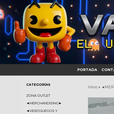
PORTADA
CONT
CATEGORÍAS
Inicio
»
◄MER
ZONA OUTLET
◄MERCHANDISING►
◄VIDEOJUEGOS Y