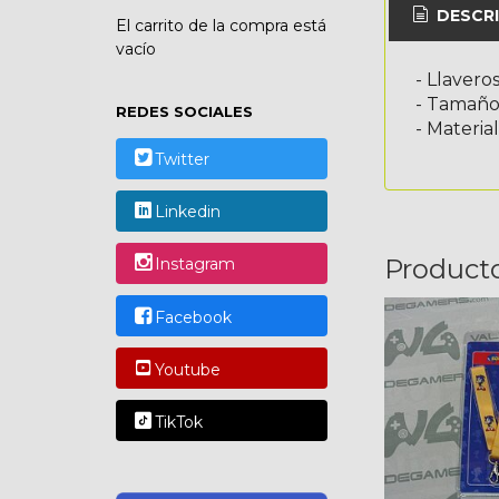
DESCRI
El carrito de la compra está
vacío
- Llaveros
- Tamaño
REDES SOCIALES
- Materia
Twitter
Linkedin
Product
Instagram
Facebook
Youtube
TikTok