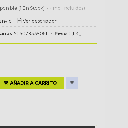
ponible
(1 En Stock)
-
(Imp. Incluidos)
envío
Ver descripción
arras
:
5050293390611
•
Peso
:
0,1 Kg
AÑADIR A CARRITO