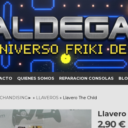
ACTO
QUIENES SOMOS
REPARACION CONSOLAS
BLO
CHANDISING►
»
LLAVEROS
»
Llavero The Child
Llavero
2,90 €