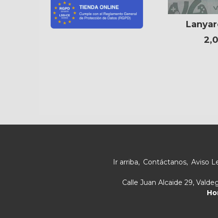
Lanyar
2,
Ir arriba
Contáctanos
Aviso L
Calle Juan Alcaide 29, Vald
Ho