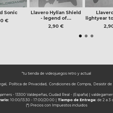
d Sonic
Llavero Hylian Shield
Llaver
- legend of...
lightyear to
00 €
2,90 €
2,9
"tu tienda de videojuegos retro y actual
egal
Política de Privacidad
Condiciones de Compra
Desistir de
egamers - 13300 Valdepeñas, Ciudad Real - (España) | valdegam
rario:
10:00/13:30 - 17:00/20:00 |
Tiempo de Entrega:
de 2 a 3 
(*) Precios con Impuestos incluidos