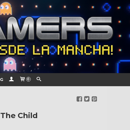
G
0
 The Child