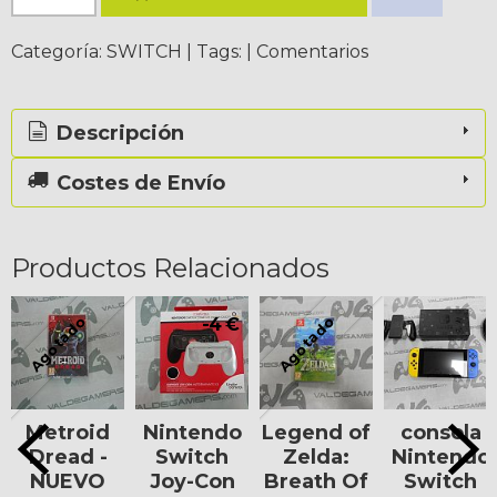
Categoría:
SWITCH
|
Tags:
|
Comentarios
Descripción
Costes de Envío
Productos Relacionados
Agotado
Agotado
-4 €
Metroid
Nintendo
Legend of
consola
Dread -
Switch
Zelda:
Nintendo
NUEVO
Joy-Con
Breath Of
Switch