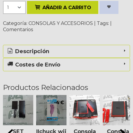
AÑADIR A CARRITO
Categoría:
CONSOLAS Y ACCESORIOS
|
Tags:
|
Comentarios
Descripción
Costes de Envío
Productos Relacionados
-4 €
SET
IIchuck wii
Consola
Consola