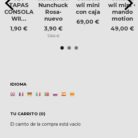
TAPAS
Nunchuck
wii mini
wii mini +
CONSOLA
Rosa-
con caja
mando
WII...
nuevo
motion
69,00 €
1,90 €
3,90 €
49,00 €
7,90 €
IDIOMA
TU CARRITO (0)
El carrito de la compra está vacío