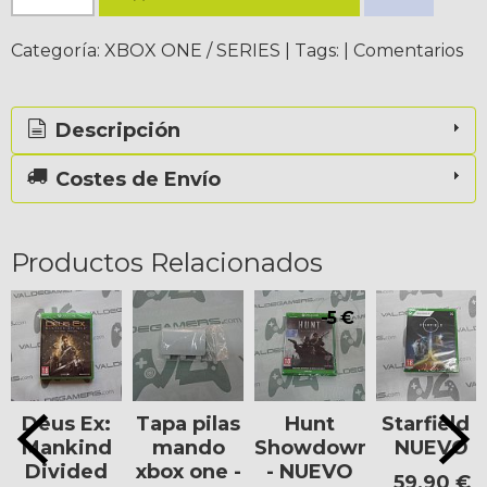
Categoría:
XBOX ONE / SERIES
|
Tags:
|
Comentarios
Descripción
Costes de Envío
Productos Relacionados
-5 €
Deus Ex:
Tapa pilas
Hunt
Starfield -
Mankind
mando
Showdown
NUEVO
Divided
xbox one -
- NUEVO
59,90 €