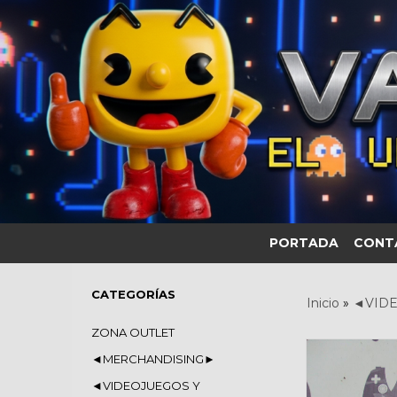
PORTADA
CONT
CATEGORÍAS
Inicio
»
◄VIDE
ZONA OUTLET
◄MERCHANDISING►
◄VIDEOJUEGOS Y