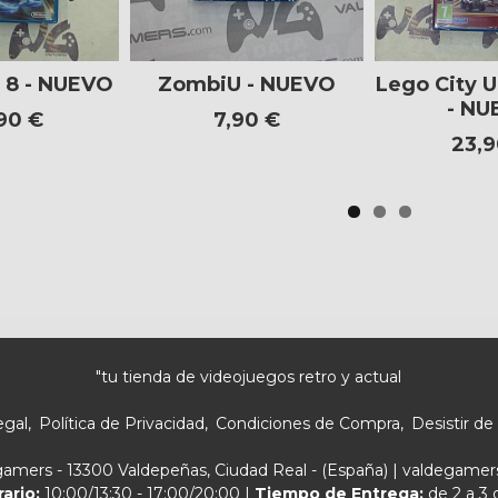
t 8 - NUEVO
ZombiU - NUEVO
Lego City 
- NU
90 €
7,90 €
23,9
"tu tienda de videojuegos retro y actual
egal
Política de Privacidad
Condiciones de Compra
Desistir de
egamers - 13300 Valdepeñas, Ciudad Real - (España) | valdegam
rario:
10:00/13:30 - 17:00/20:00 |
Tiempo de Entrega:
de 2 a 3 