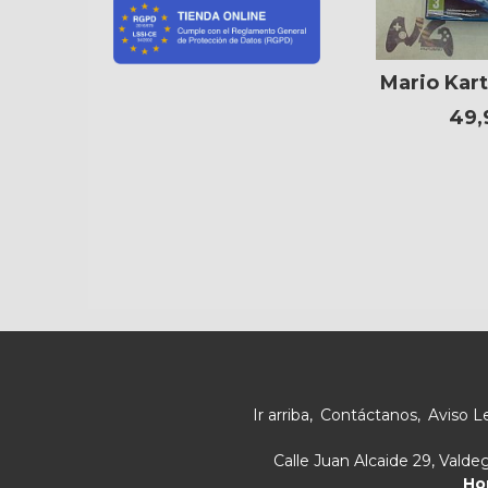
Mario Kar
49,
Ir arriba
Contáctanos
Aviso L
Calle Juan Alcaide 29, Vald
Ho