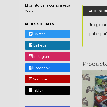
El carrito de la compra está
vacío
DESCRI
REDES SOCIALES
Juego nu
pal españ
Twitter
Linkedin
Instagram
Product
Facebook
Youtube
TikTok