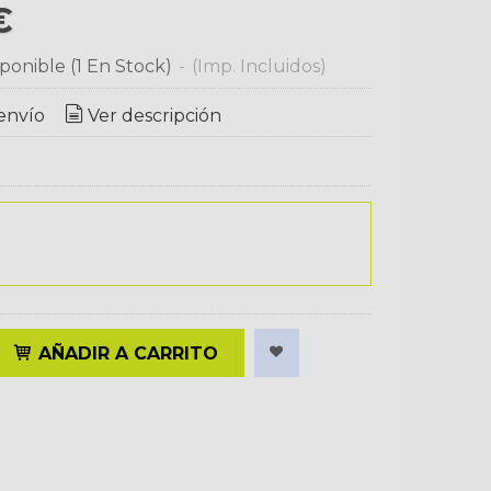
 €
ponible
(1 En Stock)
-
(Imp. Incluidos)
envío
Ver descripción
AÑADIR A CARRITO