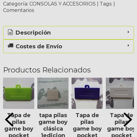
Categoría:
CONSOLAS Y ACCESORIOS
|
Tags:
|
Comentarios
Descripción
Costes de Envío
Productos Relacionados
Tapa de
tapa pilas
Tapa de
Tapa de
pilas
game boy
pilas
pilas
game boy
clásica
game boy
game boy
pocket
1edicion
pocket
pocket