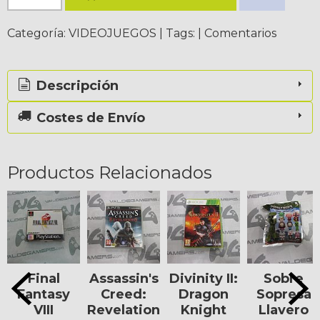
Categoría:
VIDEOJUEGOS
|
Tags:
|
Comentarios
Descripción
Costes de Envío
Productos Relacionados
Final
Assassin's
Divinity II:
Sobre
Fantasy
Creed:
Dragon
Sopresa
VIII
Revelations
Knight
Llavero