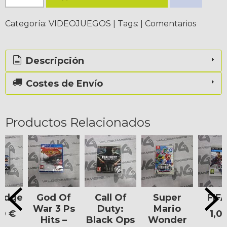
Categoría:
VIDEOJUEGOS
|
Tags:
|
Comentarios
Descripción
Costes de Envío
Productos Relacionados
Edge
God Of
Call Of
Super
FIFA
War 3 Ps
Duty:
Mario
0 €
1,0
Hits –
Black Ops
Wonder