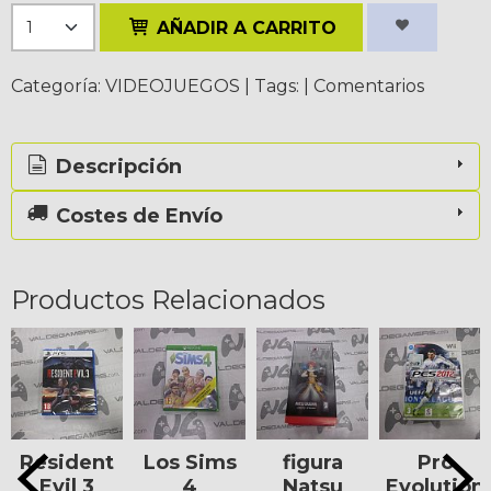
AÑADIR A CARRITO
Categoría:
VIDEOJUEGOS
|
Tags:
|
Comentarios
Descripción
Costes de Envío
Productos Relacionados
Resident
Los Sims
figura
Pro
Evil 3
4
Natsu
Evolution