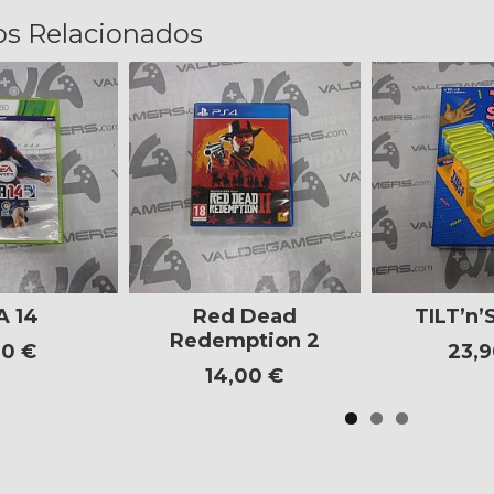
os Relacionados
A 14
Red Dead
TILT’n
Redemption 2
00 €
23,9
14,00 €