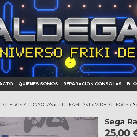
ACTO
QUIENES SOMOS
REPARACION CONSOLAS
BLO
OJUEGOS Y CONSOLAS►
»
DREAMCAST
»
VIDEOJUEGOS
»
S
Sega Ra
25,00 