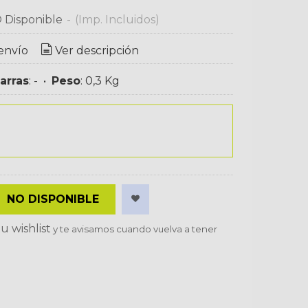
 Disponible
-
(Imp. Incluidos)
envío
Ver descripción
arras
:
-
•
Peso
:
0,3 Kg
NO DISPONIBLE
u wishlist
y te avisamos cuando vuelva a tener