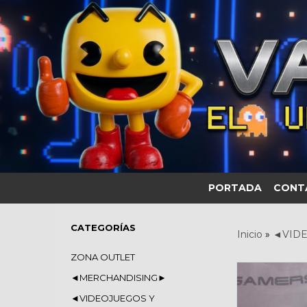
PORTADA
CONT
CATEGORÍAS
Inicio
»
◄VIDE
ZONA OUTLET
◄MERCHANDISING►
◄VIDEOJUEGOS Y