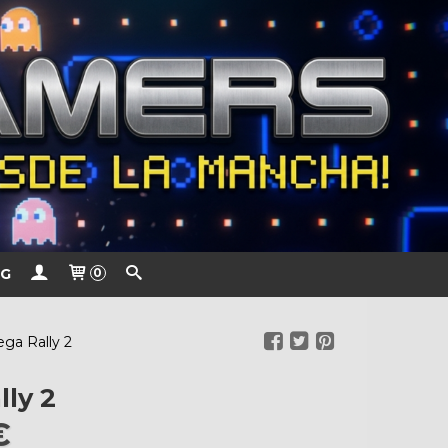
G
0
ega Rally 2
lly 2
€