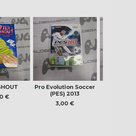
’SHOUT
Pro Evolution Soccer
Call Of Dut
(PES) 2013
Op
0 €
3,00 €
8,00