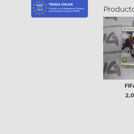
Product
FIF
2,