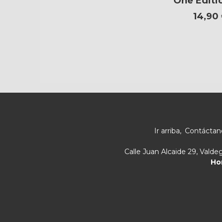
One Editi
14,90
Ir arriba
Contáctan
Calle Juan Alcaide 29, Vald
Ho