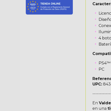
Caracter
Licenc
Diseño
Conexi
Ilumin
4 boto
Baterí
Compati
PS4™
PC
Referenc
UPC:
843
------------
En
Vald
en una
t