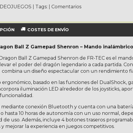
IDEOJUEGOS
|
Tags:
|
Comentarios
PCIÓN
COSTES DE ENVÍO
gon Ball Z Gamepad Shenron – Mando inalámbrico o
Dragon Ball Z Gamepad Shenron de FR-TEC es el mando p
levar el poder del dragón legendario a cada partida. Con 
combina un diseño espectacular con un rendimiento fiab
 ergonómico, basado en las funciones del DualShock, ga
ncorpora iluminación LED alrededor de los joysticks, ap
 funcionalidad.
 mediante conexión Bluetooth y cuenta con una batería
o hasta 10 horas de autonomía con un uso normal, depe
d de uso. Además, incluye 4 botones traseros programab
 y mejorar la experiencia en juegos competitivos.