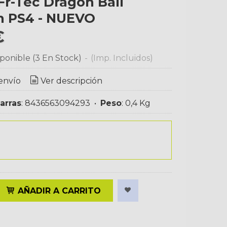
Dragon Ball
n PS4 - NUEVO
€
ponible
(3 En Stock)
-
(Imp. Incluidos)
envío
Ver descripción
arras
:
8436563094293
•
Peso
:
0,4 Kg
AÑADIR A CARRITO