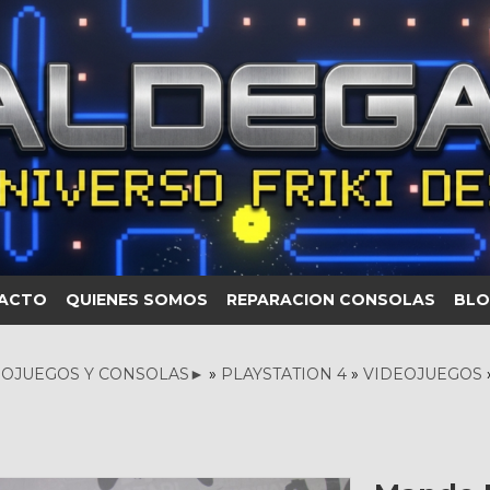
ACTO
QUIENES SOMOS
REPARACION CONSOLAS
BLO
OJUEGOS Y CONSOLAS►
»
PLAYSTATION 4
»
VIDEOJUEGOS