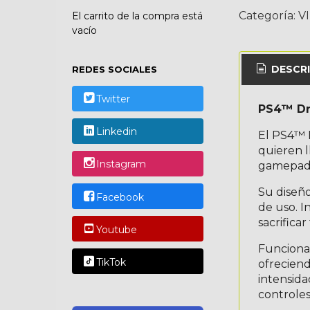
Categoría:
V
El carrito de la compra está
vacío
DESCRI
REDES SOCIALES
Twitter
PS4™ Dra
Linkedin
El PS4™ 
quieren l
Instagram
gamepad 
Su diseño
Facebook
de uso. I
sacrificar
Youtube
Funciona
TikTok
ofreciend
intensida
controles