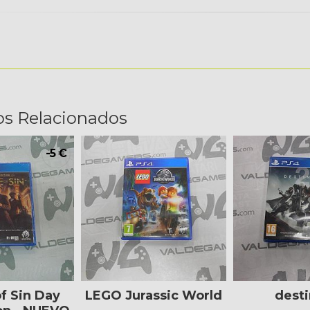
os Relacionados
-5 €
f Sin Day
LEGO Jurassic World
desti