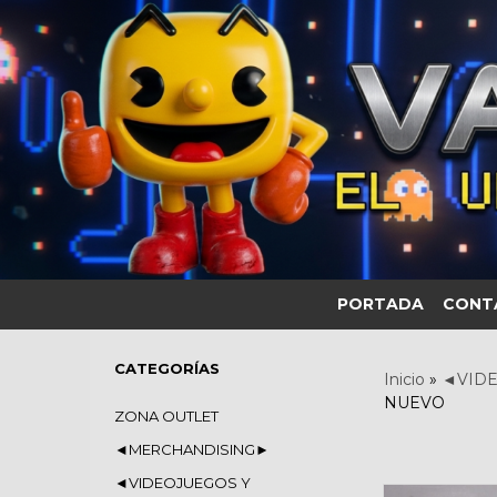
PORTADA
CONT
CATEGORÍAS
Inicio
»
◄VIDE
NUEVO
ZONA OUTLET
◄MERCHANDISING►
◄VIDEOJUEGOS Y