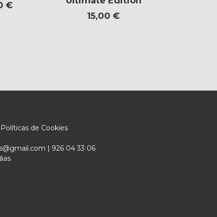
Ultimate Edition
Remast
0 €
15,00 €
12,0
Políticas de Cookies
ers@gmail.com |
926 04 33 06
dias