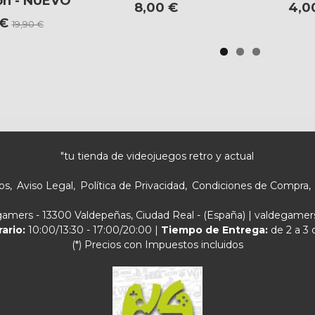
on - NUEVO
8,00 €
4,0
 €
19,90 €
"tu tienda de videojuegos retro y actual
os
Aviso Legal
Política de Privacidad
Condiciones de Compra
egamers - 13300 Valdepeñas, Ciudad Real - (España) | valdegam
rario:
10:00/13:30 - 17:00/20:00 |
Tiempo de Entrega:
de 2 a 3 
(*) Precios con Impuestos incluidos