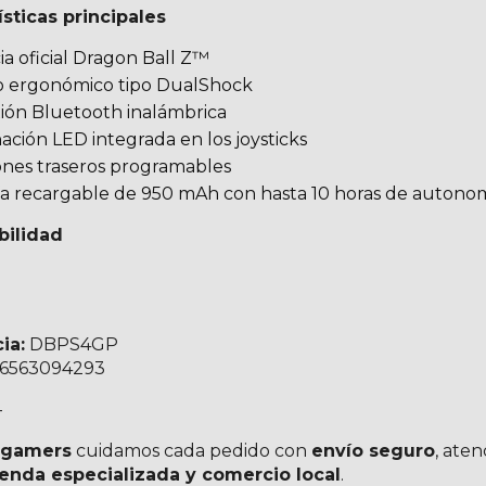
ísticas principales
ia oficial Dragon Ball Z™
 ergonómico tipo DualShock
ón Bluetooth inalámbrica
ación LED integrada en los joysticks
nes traseros programables
a recargable de 950 mAh con hasta 10 horas de autono
bilidad
ia:
DBPS4GP
6563094293
-
egamers
cuidamos cada pedido con
envío seguro
, ate
ienda especializada y comercio local
.