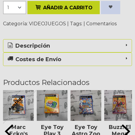
AÑADIR A CARRITO
Categoría:
VIDEOJUEGOS
|
Tags:
|
Comentarios
Descripción
Costes de Envío
Productos Relacionados
Agotado
Marc
Eye Toy
Eye Toy
Buzz! El
Ecko's
Play 3
Astro Zoo
Mega