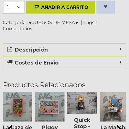
AÑADIR A CARRITO
Categoría:
◄JUEGOS DE MESA►
|
Tags:
|
Comentarios
Descripción
Costes de Envío
Productos Relacionados
Quick
Stop -
La Caza de
Piggy
La Marcha