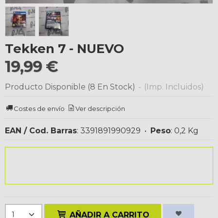
Tekken 7 - NUEVO
19,99 €
Producto Disponible
(8 En Stock)
-
(Imp. Incluidos)
Costes de envío
Ver descripción
EAN / Cod. Barras
:
3391891990929
•
Peso
:
0,2 Kg
AÑADIR A CARRITO