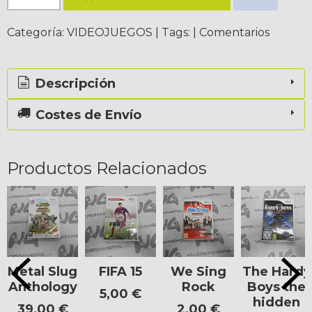
Categoría:
VIDEOJUEGOS
|
Tags:
|
Comentarios
Descripción
Costes de Envío
Productos Relacionados
Metal Slug
FIFA 15
We Sing
The Hardy
Anthology
Rock
Boys the
5,00 €
hidden
39,00 €
2,00 €