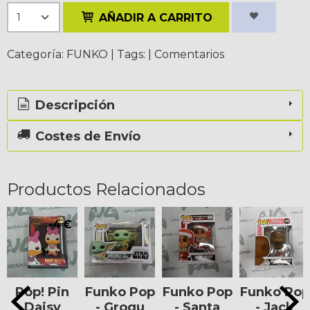
AÑADIR A CARRITO
Categoría:
FUNKO
|
Tags:
|
Comentarios
Descripción
Costes de Envío
Productos Relacionados
-4 €
Pop! Pin
Funko Pop
Funko Pop
Funko Pop
Daisy
- Grogu
- Santa
- Jack