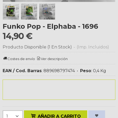
Funko Pop - Elphaba - 1696
14,90 €
Producto Disponible
(1 En Stock)
-
(Imp. Incluidos)
Costes de envío
Ver descripción
EAN / Cod. Barras
:
889698797474
•
Peso
:
0,4 Kg
AÑADIR A CARRITO