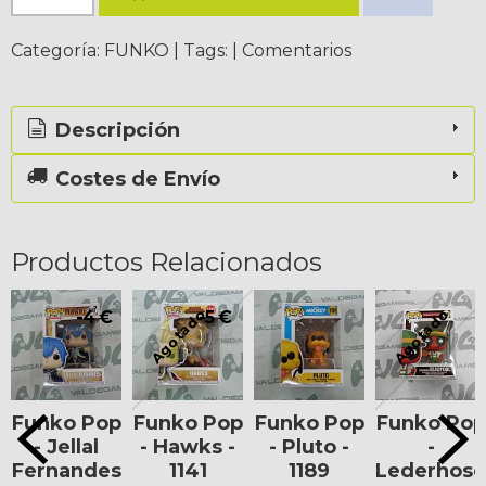
Categoría:
FUNKO
|
Tags:
|
Comentarios
Descripción
Costes de Envío
Productos Relacionados
Agotado
Agotado
-4 €
-5 €
Funko Pop
Funko Pop
Funko Pop
Funko Pop
- Jellal
- Hawks -
- Pluto -
-
Fernandes
1141
1189
Lederhos